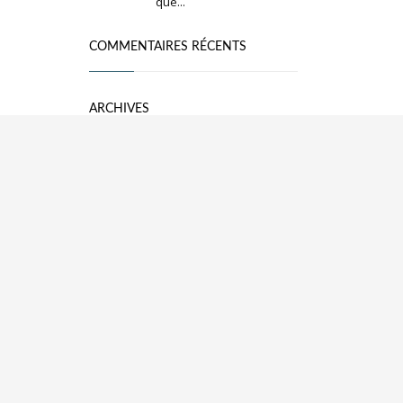
que...
COMMENTAIRES RÉCENTS
ARCHIVES
mai 2026
avril 2026
mars 2026
février 2026
avril 2024
mars 2024
octobre 2023
juin 2023
mars 2023