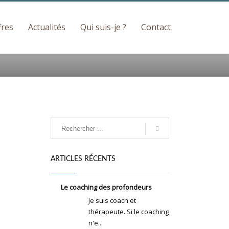
fres
Actualités
Mois : octobre 2014
Qui suis-je ?
Contact
ARTICLES RÉCENTS
Le coaching des profondeurs
Je suis coach et
thérapeute. Si le coaching
n'e...