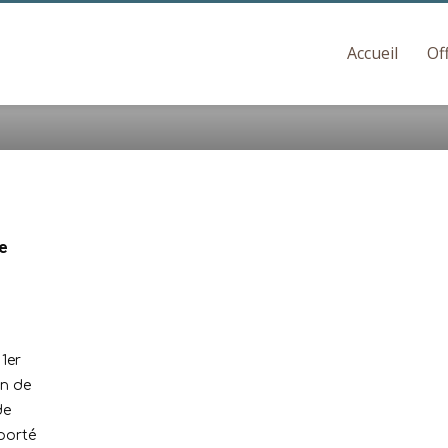
Accueil
Of
de
1er
an de
de
 porté