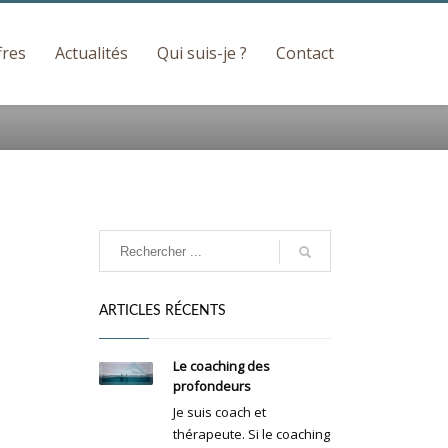
fres
Actualités
Mois : mars 2013
Qui suis-je ?
Contact
ARTICLES RÉCENTS
Le coaching des
profondeurs
Je suis coach et
thérapeute. Si le coaching